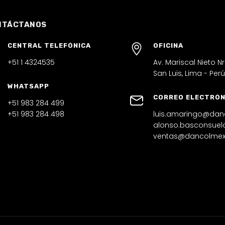
NTÁCTANOS
CENTRAL TELEFÓNICA
OFICINA
+51 1 4324535
Av. Mariscal Nieto Nro
San Luis, Lima - Per
WHATSAPP
CORREO ELECTRÓN
+51 983 284 499
+51 983 284 498
luis.amaringo@da
alonso.basconsue
ventas@dancolmex