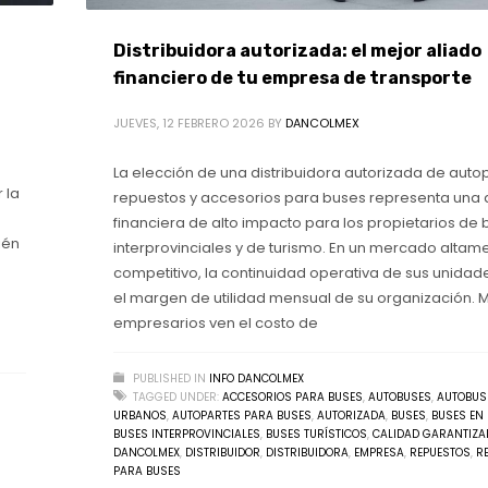
Distribuidora autorizada: el mejor aliado
financiero de tu empresa de transporte
JUEVES, 12 FEBRERO 2026
BY
DANCOLMEX
La elección de una distribuidora autorizada de auto
 la
repuestos y accesorios para buses representa una 
financiera de alto impacto para los propietarios de
ién
interprovinciales y de turismo. En un mercado altam
competitivo, la continuidad operativa de sus unidad
el margen de utilidad mensual de su organización.
empresarios ven el costo de
PUBLISHED IN
INFO DANCOLMEX
TAGGED UNDER:
ACCESORIOS PARA BUSES
,
AUTOBUSES
,
AUTOBUS
URBANOS
,
AUTOPARTES PARA BUSES
,
AUTORIZADA
,
BUSES
,
BUSES EN
BUSES INTERPROVINCIALES
,
BUSES TURÍSTICOS
,
CALIDAD GARANTIZA
DANCOLMEX
,
DISTRIBUIDOR
,
DISTRIBUIDORA
,
EMPRESA
,
REPUESTOS
,
R
PARA BUSES