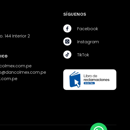
SÍGUENOS
Facebook
. 144 Interior 2
Instagram
ú
TikTok
ICO
ncolmex.com.pe
lo@dancolmex.com.pe
.com.pe