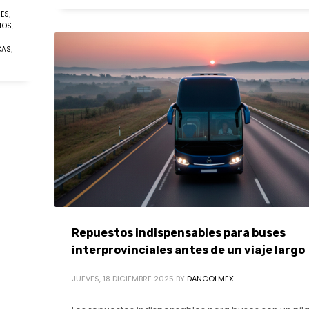
RES
,
TOS
,
CAS
,
Repuestos indispensables para buses
interprovinciales antes de un viaje largo
JUEVES, 18 DICIEMBRE 2025
BY
DANCOLMEX