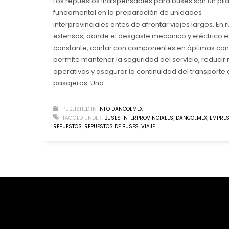
Los repuestos indispensables para buses son un pila
fundamental en la preparación de unidades
interprovinciales antes de afrontar viajes largos. En r
extensas, donde el desgaste mecánico y eléctrico e
constante, contar con componentes en óptimas con
permite mantener la seguridad del servicio, reducir 
operativos y asegurar la continuidad del transporte
pasajeros. Una
PUBLISHED IN
INFO DANCOLMEX
TAGGED UNDER:
BUSES INTERPROVINCIALES
,
DANCOLMEX
,
EMPRE
REPUESTOS
,
REPUESTOS DE BUSES
,
VIAJE