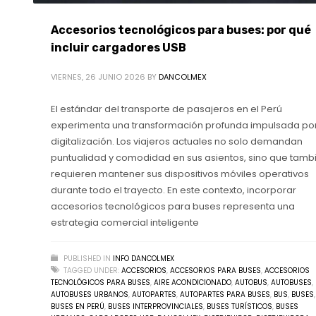
Accesorios tecnológicos para buses: por qué
incluir cargadores USB
VIERNES, 26 JUNIO 2026
BY
DANCOLMEX
El estándar del transporte de pasajeros en el Perú
experimenta una transformación profunda impulsada por
digitalización. Los viajeros actuales no solo demandan
puntualidad y comodidad en sus asientos, sino que tamb
requieren mantener sus dispositivos móviles operativos
durante todo el trayecto. En este contexto, incorporar
accesorios tecnológicos para buses representa una
estrategia comercial inteligente
PUBLISHED IN
INFO DANCOLMEX
TAGGED UNDER:
ACCESORIOS
,
ACCESORIOS PARA BUSES
,
ACCESORIOS
TECNOLÓGICOS PARA BUSES
,
AIRE ACONDICIONADO
,
AUTOBUS
,
AUTOBUSES
,
AUTOBUSES URBANOS
,
AUTOPARTES
,
AUTOPARTES PARA BUSES
,
BUS
,
BUSES
,
BUSES EN PERÚ
,
BUSES INTERPROVINCIALES
,
BUSES TURÍSTICOS
,
BUSES