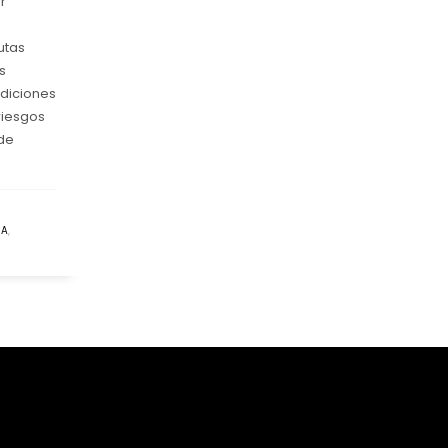
r
utas
s
diciones
riesgos
 de
SA
,