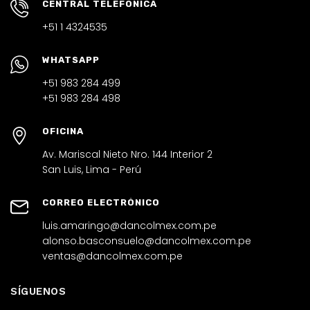
CENTRAL TELEFÓNICA
+51 1 4324535
WHATSAPP
+51 983 284 499
+51 983 284 498
OFICINA
Av. Mariscal Nieto Nro. 144 Interior 2
San Luis, Lima - Perú
CORREO ELECTRÓNICO
luis.amaringo@dancolmex.com.pe
alonso.basconsuelo@dancolmex.com.pe
ventas@dancolmex.com.pe
SÍGUENOS