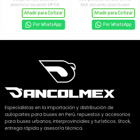
derecho e izquierdo MP G6,
Midi, repuesto para buses
repuesto original para
urbanos e interprovinciales.
Añadir para Cotizar
Añadir para Cotizar
buses urbanos,
Autoparte original con
interprovinciales y turísticos.
calidad garantizada,
Por WhatsApp
Por WhatsApp
Autoparte de alta calidad
excelente visibilidad y
que garantiza iluminación
durabilidad. Ideal para
eficiente y seguridad vial.
flotas de transporte en Perú.
Distribuidora de repuestos
Distribuidora de repuestos
para buses en Perú, con
para buses con stock
stock amplio, asesoría
amplio y entrega rápida.
técnica.
Especialistas en la importación y distribución de
autopartes para buses en Perú: repuestos y accesorios
para buses urbanos, interprovinciales y turísticos. Stock,
entrega rápida y asesoría técnica.