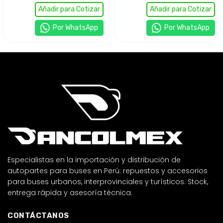
interprovinciales y de
interprovinciales y turísticos.
Añadir para Cotizar
Añadir para Cotizar
turismo, accesorio de
Autoparte original diseñada
señalización que mejora la
para máxima visibilidad y
Por WhatsApp
Por WhatsApp
identificación lateral del
seguridad vial. Venta de
vehículo, refuerza la
repuestos para buses en
seguridad operativa y
Lima y Perú, con entrega
asegura un desempeño
rápida, asesoría técnica y
confiable en recorridos
calidad garantizada.
prolongados.
Especialistas en la importación y distribución de
autopartes para buses en Perú: repuestos y accesorios
para buses urbanos, interprovinciales y turísticos. Stock,
entrega rápida y asesoría técnica.
CONTÁCTANOS