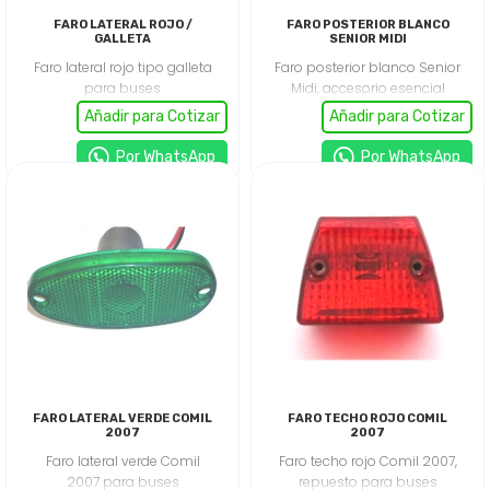
FARO LATERAL ROJO /
FARO POSTERIOR BLANCO
GALLETA
SENIOR MIDI
Faro lateral rojo tipo galleta
Faro posterior blanco Senior
para buses
Midi, accesorio esencial
interprovinciales y de larga
para buses urbanos y
Añadir para Cotizar
Añadir para Cotizar
distancia, accesorio de
turísticos. Repuesto original
señalización que mejora la
que asegura iluminación
Por WhatsApp
Por WhatsApp
visibilidad lateral trasera,
eficiente y seguridad vial.
refuerza la seguridad en
Venta de repuestos para
maniobras y garantiza un
buses en Lima y Perú.
funcionamiento confiable
Calidad garantizada,
en ruta.
asesoría técnica
especializada y entrega
rápida.
FARO LATERAL VERDE COMIL
FARO TECHO ROJO COMIL
2007
2007
Faro lateral verde Comil
Faro techo rojo Comil 2007,
2007 para buses
repuesto para buses