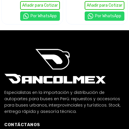
interprovinciales y de larga
interprovinciales y de larga
Añadir para Cotizar
Añadir para Cotizar
distancia, repuesto de alta
distancia, repuesto de
calidad que optimiza la
señalización que garantiza
Por WhatsApp
Por WhatsApp
señalización trasera, mejora
respuesta inmediata al
la visibilidad nocturna y
frenado, mejora la
refuerza la seguridad en
visibilidad trasera y refuerza
frenado y maniobras.
la seguridad en circulación
continua.
Especialistas en la importación y distribución de
autopartes para buses en Perú: repuestos y accesorios
para buses urbanos, interprovinciales y turísticos. Stock,
entrega rápida y asesoría técnica.
CONTÁCTANOS