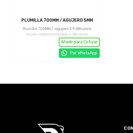
PLUMILLA 700MM / AGUJERO 5MM
Plumilla 700MM / agujero 3.5 MM para
buses interprovinciales y de larga
distancia. Accesorio que garantiza
Añadir para Cotizar
limpieza uniforme del parabrisas y
visibilidad constante. Producto del
Por WhatsApp
catálogo de accesorios para buses, con
calidad garantizada, stock amplio y
asesoría técnica especializada para flotas
de transporte.
CO